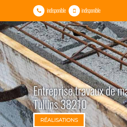
indisponible
indisponible
Entreprise travaux de m
Tullins 38210
RÉALISATIONS