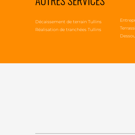
AUTRES SERVICES
Entrepr
Décaissement de terrain Tullins
Terrass
Réalisation de tranchées Tullins
Dessou