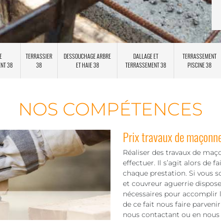
E
TERRASSIER
DESSOUCHAGE ARBRE
DALLAGE ET
TERRASSEMENT
ENT 38
38
ET HAIE 38
TERRASSEMENT 38
PISCINE 38
NOS COMPÉTENCES
Prix travaux de maçonner
Réaliser des travaux de maçon
effectuer. Il s’agit alors de
chaque prestation. Si vous 
et couvreur aguerrie dispose
nécessaires pour accomplir 
de ce fait nous faire parve
nous contactant ou en nous 