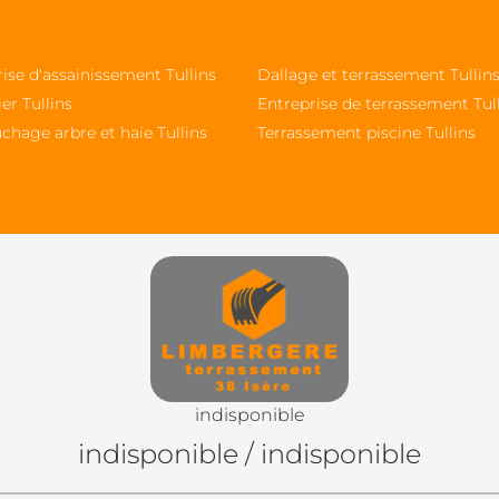
ise d'assainissement Tullins
Dallage et terrassement Tullin
ier Tullins
Entreprise de terrassement Tul
chage arbre et haie Tullins
Terrassement piscine Tullins
indisponible
indisponible
/
indisponible