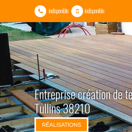
indisponible
indisponible
Entreprise création de t
Tullins 38210
RÉALISATIONS