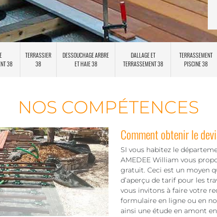
E
TERRASSIER
DESSOUCHAGE ARBRE
DALLAGE ET
TERRASSEMENT
ENT 38
38
ET HAIE 38
TERRASSEMENT 38
PISCINE 38
NOS COMPÉTENCES
Comment obtenir le devis
SI vous habitez le départeme
AMEDEE William vous propose
gratuit. Ceci est un moyen 
d’aperçu de tarif pour les tr
vous invitons à faire votre r
formulaire en ligne ou en n
ainsi une étude en amont en