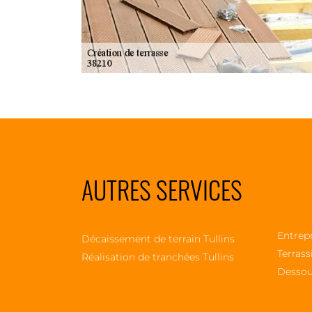
AUTRES SERVICES
Entrepr
Décaissement de terrain Tullins
Terrass
Réalisation de tranchées Tullins
Dessou