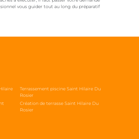
tâches à exécuter, il faut passer votre demande
ssionnel vous guider tout au long du préparatif
ilaire
Terrassement piscine Saint Hilaire Du
Rosier
nt
Création de terrasse Saint Hilaire Du
Rosier