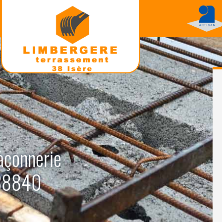
açonnerie
 38840