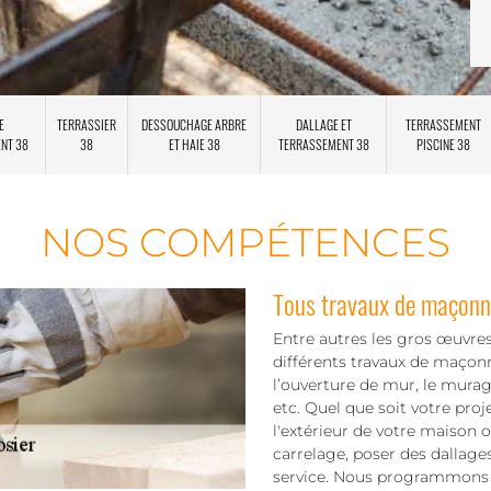
E
TERRASSIER
DESSOUCHAGE ARBRE
DALLAGE ET
TERRASSEMENT
ENT 38
38
ET HAIE 38
TERRASSEMENT 38
PISCINE 38
NOS COMPÉTENCES
Tous travaux de maçonne
Entre autres les gros œuvre
différents travaux de maçonn
l’ouverture de mur, le murag
etc. Quel que soit votre proje
l'extérieur de votre maison 
carrelage, poser des dallage
service. Nous programmons d