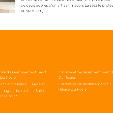
en terme de tarif professionnel selon l’ampleur des 
de devis auprès d’un artisan maçon. Laissez le profe
de votre projet.
ise d'assainissement Saint
Dallage et terrassement Saint H
 Du Rosier
Du Rosier
ier Saint Hilaire Du Rosier
Entreprise de terrassement Sai
Hilaire Du Rosier
chage arbre et haie Saint
 Du Rosier