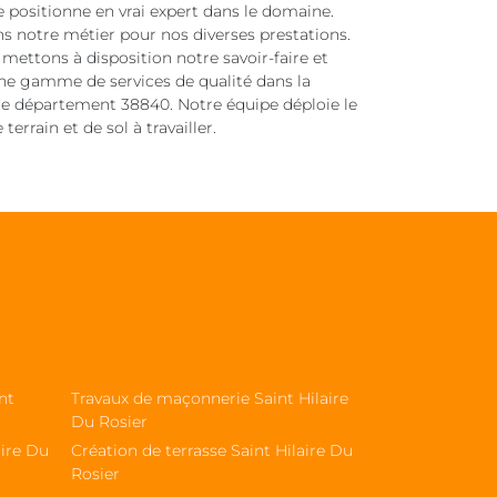
e positionne en vrai expert dans le domaine.
ans notre métier pour nos diverses prestations.
mettons à disposition notre savoir-faire et
ne gamme de services de qualité dans la
t le département 38840. Notre équipe déploie le
errain et de sol à travailler.
nt
Travaux de maçonnerie Saint Hilaire
Du Rosier
aire Du
Création de terrasse Saint Hilaire Du
Rosier