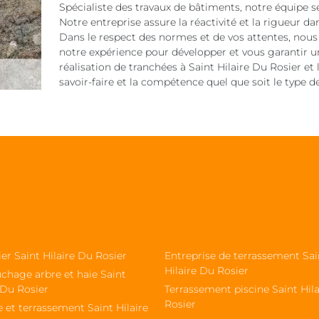
Spécialiste des travaux de bâtiments, notre équipe s
Notre entreprise assure la réactivité et la rigueur d
Dans le respect des normes et de vos attentes, nous 
notre expérience pour développer et vous garantir u
réalisation de tranchées à Saint Hilaire Du Rosier e
savoir-faire et la compétence quel que soit le type de t
ier Saint Hilaire Du Rosier
Entreprise de terrassement Sai
Hilaire Du Rosier
chage arbre et haie Saint
 Du Rosier
Terrassement piscine Saint Hil
Rosier
 et terrassement Saint Hilaire