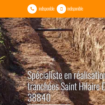
indisponible
indisponible
Spécialiste en réalisatio
tranchées Saint Hilaire 
38840