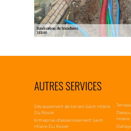
AUTRES SERVICES
Terrass
Décaissement de terrain Saint Hilaire
Du Rosier
Dessou
Hilaire
Entreprise d'assainissement Saint
Hilaire Du Rosier
Dallage