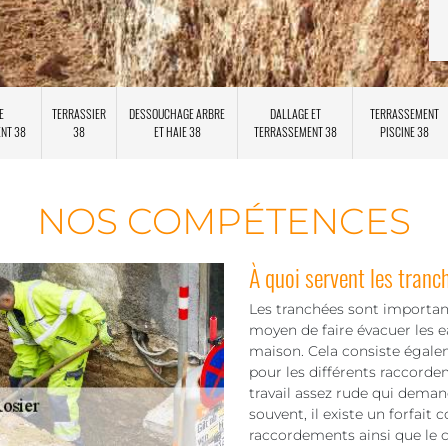
E
TERRASSIER
DESSOUCHAGE ARBRE
DALLAGE ET
TERRASSEMENT
ENT 38
38
ET HAIE 38
TERRASSEMENT 38
PISCINE 38
NOS COMPÉTENCES
À quoi servent les tranc
Les tranchées sont important
moyen de faire évacuer les ea
maison. Cela consiste égaleme
pour les différents raccordem
travail assez rude qui demand
souvent, il existe un forfait
raccordements ainsi que le 