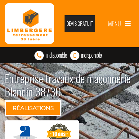
MENU
DEVIS GRATUIT
indisponible
indisponible
Entreprise travaux de maçonnerie
Blandin 38730
RÉALISATIONS