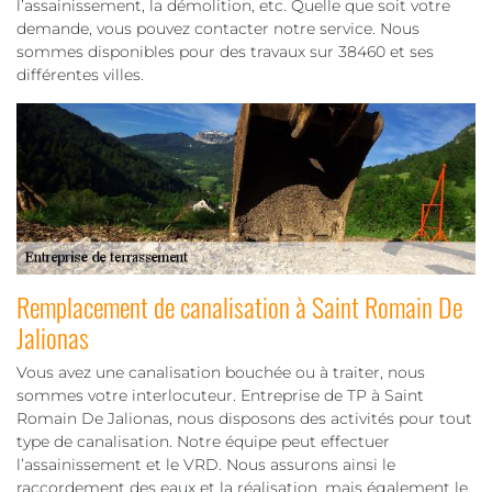
l’assainissement, la démolition, etc. Quelle que soit votre
demande, vous pouvez contacter notre service. Nous
sommes disponibles pour des travaux sur 38460 et ses
différentes villes.
Remplacement de canalisation à Saint Romain De
Jalionas
Vous avez une canalisation bouchée ou à traiter, nous
sommes votre interlocuteur. Entreprise de TP à Saint
Romain De Jalionas, nous disposons des activités pour tout
type de canalisation. Notre équipe peut effectuer
l’assainissement et le VRD. Nous assurons ainsi le
raccordement des eaux et la réalisation, mais également le