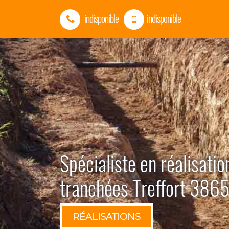
indisponible
indisponible
Spécialiste en réalisatio
tranchées Treffort 386
RÉALISATIONS