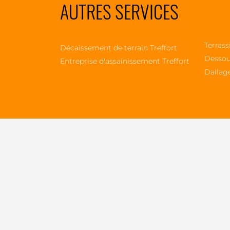
AUTRES SERVICES
Terrass
Décaissement de terrain Treffort
Dessou
Entreprise d'assainissement Treffort
Dallage