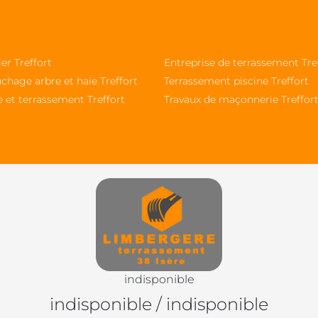
ier Treffort
Entreprise de terrassement Tre
chage arbre et haie Treffort
Terrassement piscine Treffort
 et terrassement Treffort
Travaux de maçonnerie Treffor
indisponible
indisponible
/
indisponible