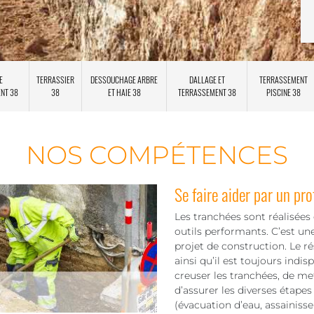
E
TERRASSIER
DESSOUCHAGE ARBRE
DALLAGE ET
TERRASSEMENT
ENT 38
38
ET HAIE 38
TERRASSEMENT 38
PISCINE 38
NOS COMPÉTENCES
Se faire aider par un pro
Les tranchées sont réalisées 
outils performants. C’est un
projet de construction. Le rés
ainsi qu’il est toujours indis
creuser les tranchées, de me
d’assurer les diverses étapes
(évacuation d’eau, assainiss