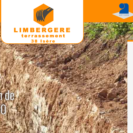
n de
50