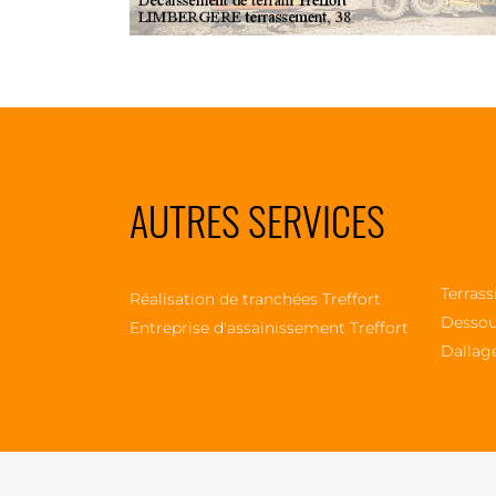
AUTRES SERVICES
Terrass
Réalisation de tranchées Treffort
Dessou
Entreprise d'assainissement Treffort
Dallage