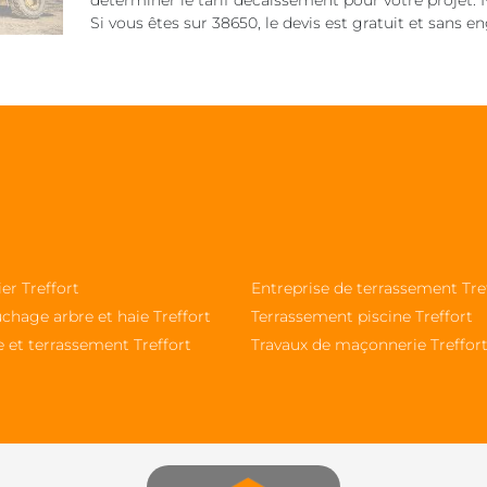
déterminer le tarif décaissement pour votre projet. N
Si vous êtes sur 38650, le devis est gratuit et sans 
ier Treffort
Entreprise de terrassement Tre
chage arbre et haie Treffort
Terrassement piscine Treffort
 et terrassement Treffort
Travaux de maçonnerie Treffor