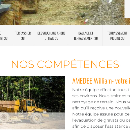
E
TERRASSIER
DESSOUCHAGE ARBRE
DALLAGE ET
TERRASSEMENT
ENT 38
38
ET HAIE 38
TERRASSEMENT 38
PISCINE 38
NOS COMPÉTENCES
AMEDEE William- votre 
Notre équipe effectue tous t
ses environs. Nous traitons 
nettoyage de terrain. Nous v
afin qu’il reçoive une nouvel
Notre équipe assure pour cel
l’évacuation de gravats ou d
afin de disposer l’assistance