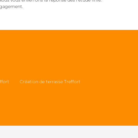
ous vous enverrons la réponse dès l’étude finie.
engagement.
ffort
Création de terrasse Treffort
t