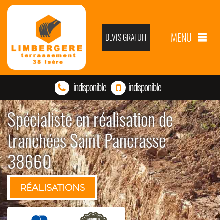
MENU
DEVIS GRATUIT
indisponible
indisponible
Spécialiste en réalisation de
tranchées Saint Pancrasse
38660
RÉALISATIONS