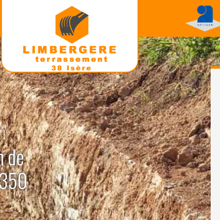
n de
8350