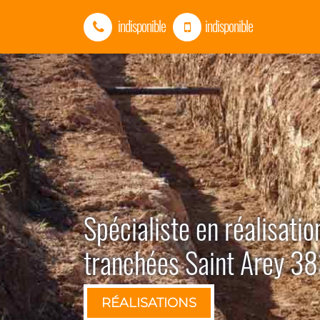
indisponible
indisponible
Spécialiste en réalisatio
tranchées Saint Arey 3
RÉALISATIONS