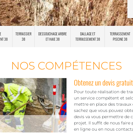
E
TERRASSIER
DESSOUCHAGE ARBRE
DALLAGE ET
TERRASSEMENT
ENT 38
38
ET HAIE 38
TERRASSEMENT 38
PISCINE 38
NOS COMPÉTENCES
Obtenez un devis gratuit
Pour toute réalisation de 
un service compétent et sel
mettre en place des travaux 
sachez que vous pouvez obten
devis va vous permettre de c
projet. Il suffit de nous fai
en ligne ou en nous contact