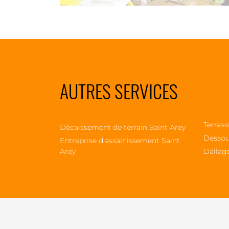
AUTRES SERVICES
Terrass
Décaissement de terrain Saint Arey
Dessou
Entreprise d'assainissement Saint
Arey
Dallag