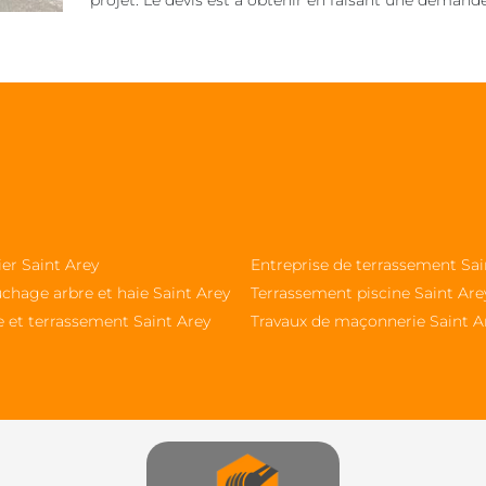
projet. Le devis est à obtenir en faisant une demande
ier Saint Arey
Entreprise de terrassement Sai
chage arbre et haie Saint Arey
Terrassement piscine Saint Are
e et terrassement Saint Arey
Travaux de maçonnerie Saint A