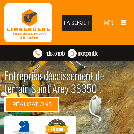
MENU
DEVIS GRATUIT
indisponible
indisponible
Entreprise décaissement de
terrain Saint Arey 38350
RÉALISATIONS