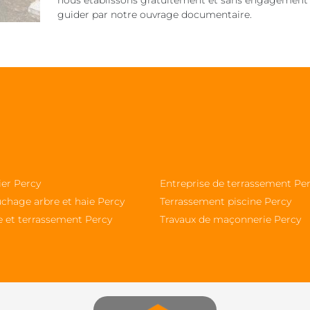
nous établissons gratuitement et sans engagement vot
guider par notre ouvrage documentaire.
ier Percy
Entreprise de terrassement Pe
chage arbre et haie Percy
Terrassement piscine Percy
e et terrassement Percy
Travaux de maçonnerie Percy