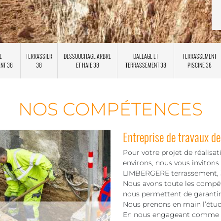
E
TERRASSIER
DESSOUCHAGE ARBRE
DALLAGE ET
TERRASSEMENT
ENT 38
38
ET HAIE 38
TERRASSEMENT 38
PISCINE 38
NOS COMPÉTENCES
Entreprise de travaux d
Pour votre projet de réalisa
environs, nous vous inviton
LIMBERGERE terrassement, 38
Nous avons toute les compéte
nous permettent de garantir 
Nous prenons en main l’étude 
En nous engageant comme vot