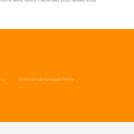
re devis. Alors, n’attendez plus, laissez-vous
rcy
Création de terrasse Percy