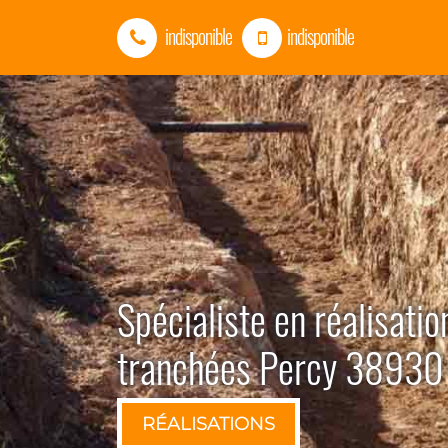
indisponible
indisponible
Spécialiste en réalisatio
tranchées Percy 38930
RÉALISATIONS