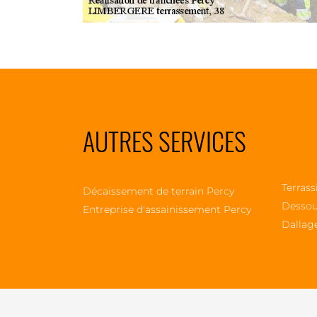
AUTRES SERVICES
Terrass
Décaissement de terrain Percy
Dessou
Entreprise d'assainissement Percy
Dallag