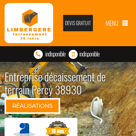
MENU
DEVIS GRATUIT
indisponible
indisponible
Entreprise décaissement de
terrain Percy 38930
RÉALISATIONS