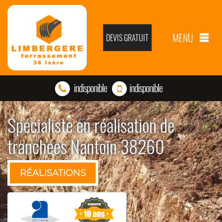
MENU
DEVIS GRATUIT
indisponible
indisponible
Spécialiste en réalisation de
tranchées Nantoin 38260
RÉALISATIONS