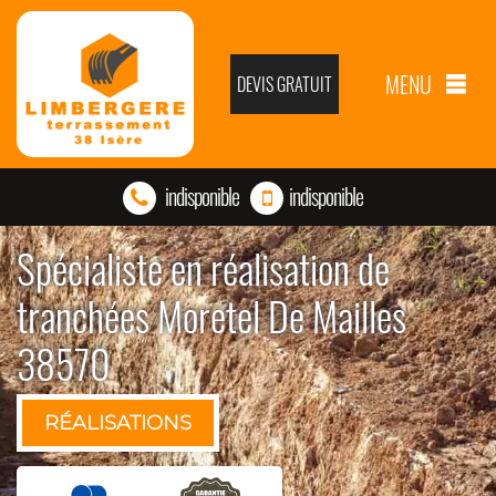
MENU
DEVIS GRATUIT
indisponible
indisponible
Spécialiste en réalisation de
tranchées Moretel De Mailles
38570
RÉALISATIONS