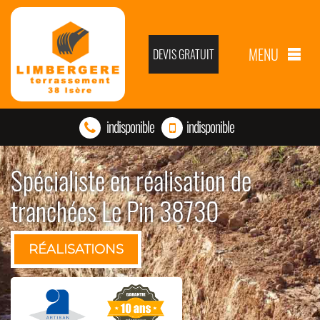
MENU
DEVIS GRATUIT
indisponible
indisponible
Spécialiste en réalisation de
tranchées Le Pin 38730
RÉALISATIONS