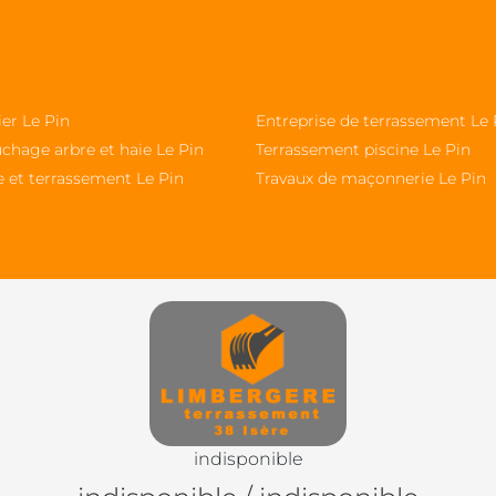
ier Le Pin
Entreprise de terrassement Le 
chage arbre et haie Le Pin
Terrassement piscine Le Pin
e et terrassement Le Pin
Travaux de maçonnerie Le Pin
indisponible