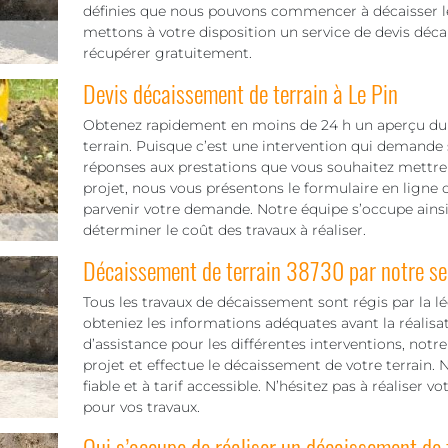
définies que nous pouvons commencer à décaisser le
mettons à votre disposition un service de devis décai
récupérer gratuitement.
Devis décaissement de terrain à Le Pin
Obtenez rapidement en moins de 24 h un aperçu du t
terrain. Puisque c’est une intervention qui demande 
réponses aux prestations que vous souhaitez mettre 
projet, nous vous présentons le formulaire en ligne ou
parvenir votre demande. Notre équipe s’occupe ainsi
déterminer le coût des travaux à réaliser.
Décaissement de terrain 38730 par notre se
Tous les travaux de décaissement sont régis par la lé
obteniez les informations adéquates avant la réalisat
d’assistance pour les différentes interventions, not
projet et effectue le décaissement de votre terrain.
fiable et à tarif accessible. N’hésitez pas à réaliser 
pour vos travaux.
Qui s’occupe de réaliser un décaissement de 