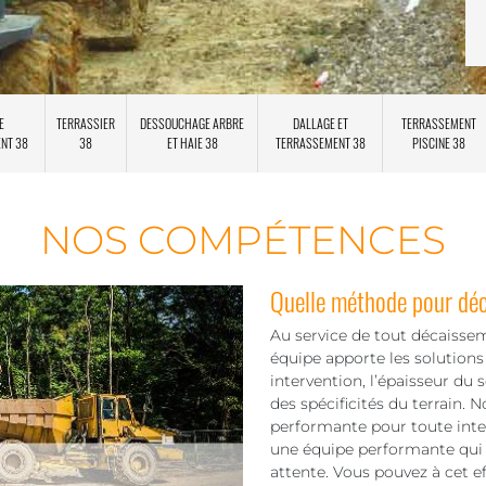
E
TERRASSIER
DESSOUCHAGE ARBRE
DALLAGE ET
TERRASSEMENT
ENT 38
38
ET HAIE 38
TERRASSEMENT 38
PISCINE 38
NOS COMPÉTENCES
Quelle méthode pour déc
Au service de tout décaissem
équipe apporte les solution
intervention, l’épaisseur du s
des spécificités du terrain.
performante pour toute int
une équipe performante qui e
attente. Vous pouvez à cet e