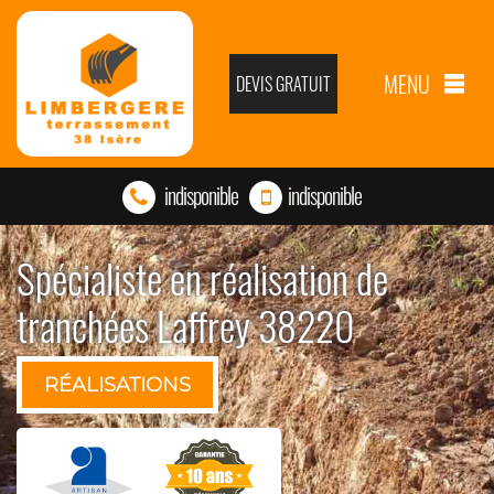
MENU
DEVIS GRATUIT
indisponible
indisponible
Spécialiste en réalisation de
tranchées Laffrey 38220
RÉALISATIONS