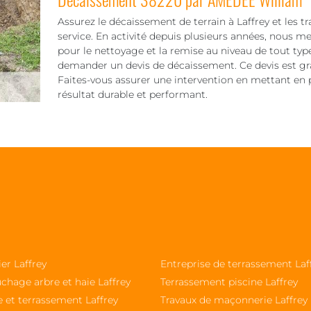
Assurez le décaissement de terrain à Laffrey et les 
service. En activité depuis plusieurs années, nous me
pour le nettoyage et la remise au niveau de tout typ
demander un devis de décaissement. Ce devis est gratu
Faites-vous assurer une intervention en mettant en 
résultat durable et performant.
ier Laffrey
Entreprise de terrassement Laf
chage arbre et haie Laffrey
Terrassement piscine Laffrey
 et terrassement Laffrey
Travaux de maçonnerie Laffrey