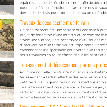
équipe s’occupe de l’étude en amont afin de détermine
pour cela défini en fonction de l’ampleur des travaux 
demande de devis pour obtenir l’aperçu de tarif adéq
Travaux de décaissement de terrain
Un décaissement est une activité qui consiste à pré
projet de fondation d’une infrastructure comme le bâ
stable une surface, il est nécessaire d’utiliser des 
d’intervention d’un terrassier est importante. Parce q
connaissance indispensable pour obtenir un résultat f
nous travaillons en toute efficacité sur les petits et 
Terrassement et décaissement par nos profe
Pour une nouvelle construction que vous souhaitez à 
terrassement à Laffrey effectue des services pour tout
petit terrain à un grand terrain, nous mettons en pl
cela le terrassement pour piscine ou terrain de jeu
verts, etc. Le devis pour un aperçu du tarif des trav
le formulaire en ligne ou en nous contactant direct
Décaissement 38220 par AMEDEE William