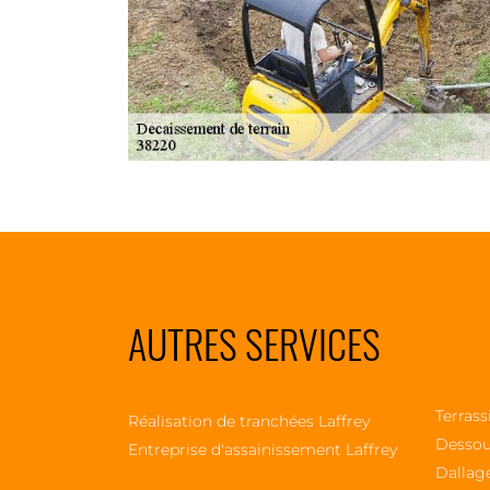
AUTRES SERVICES
Terrass
Réalisation de tranchées Laffrey
Dessou
Entreprise d'assainissement Laffrey
Dallage