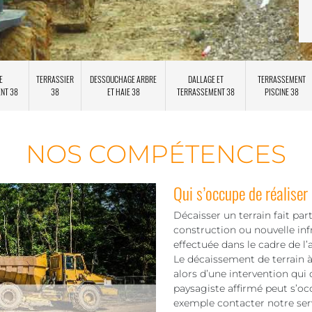
E
TERRASSIER
DESSOUCHAGE ARBRE
DALLAGE ET
TERRASSEMENT
ENT 38
38
ET HAIE 38
TERRASSEMENT 38
PISCINE 38
NOS COMPÉTENCES
Qui s’occupe de réaliser
Décaisser un terrain fait pa
construction ou nouvelle inf
effectuée dans le cadre de l
Le décaissement de terrain à 
alors d’une intervention qui
paysagiste affirmé peut s’oc
exemple contacter notre se