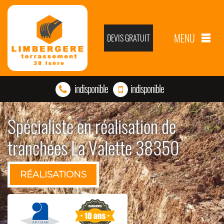
MENU
DEVIS GRATUIT
indisponible
indisponible
Spécialiste en réalisation de
tranchées La Valette 38350
RÉALISATIONS