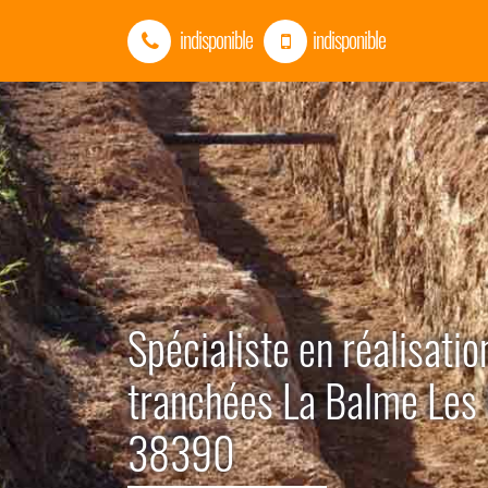
indisponible
indisponible
Spécialiste en réalisatio
tranchées La Balme Les 
38390