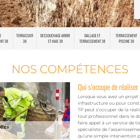
E
TERRASSIER
DESSOUCHAGE ARBRE
DALLAGE ET
TERRASSEMENT
ENT 38
38
ET HAIE 38
TERRASSEMENT 38
PISCINE 38
NOS COMPÉTENCES
Qui s’occupe de réaliser
Lorsque vous avez un projet d
infrastructure ou pour const
TP peut s’occuper de la réal
tout professionnel dans le 
faire appel à un service de 
spécialiste de l’assainissem
qu’une simple intervention p