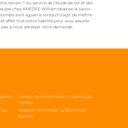
re terrain ? Au service de l’étude de sol et des
 équipe chez AMEDEE William dispose le savoir-
onnels sont aguerris lorsqu’il s’agit de mettre
et effet tout notre habilité pour vous assurer
z pas à nous adresser votre demande.
 Balme
Travaux de maçonnerie La Balme Les
Grottes
 Les
Création de terrasse La Balme Les
Grottes