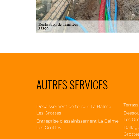
AUTRES SERVICES
Terrass
Décaissement de terrain La Balme
Les Grottes
Dessou
Les Gr
Entreprise d'assainissement La Balme
Les Grottes
Dallag
Grotte