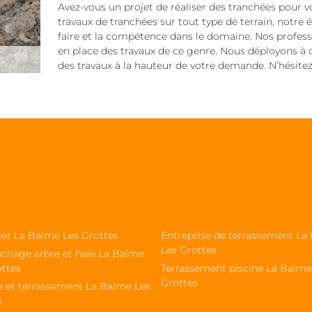
Avez-vous un projet de réaliser des tranchées pour vot
travaux de tranchées sur tout type de terrain, notre
faire et la compétence dans le domaine. Nos professi
en place des travaux de ce genre. Nous déployons à c
des travaux à la hauteur de votre demande. N’hésite
ier La Balme Les Grottes
Entreprise de terrassement La
Les Grottes
chage arbre et haie La Balme
ottes
Terrassement piscine La Balme
Grottes
e et terrassement La Balme Les
s