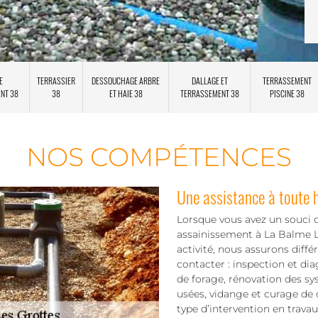
E
TERRASSIER
DESSOUCHAGE ARBRE
DALLAGE ET
TERRASSEMENT
ENT 38
38
ET HAIE 38
TERRASSEMENT 38
PISCINE 38
NOS COMPÉTENCES
Une assistance à toute 
Lorsque vous avez un souci d
assainissement à La Balme L
activité, nous assurons diff
contacter : inspection et d
de forage, rénovation des s
usées, vidange et curage de c
type d’intervention en trav