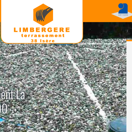
ment La
90