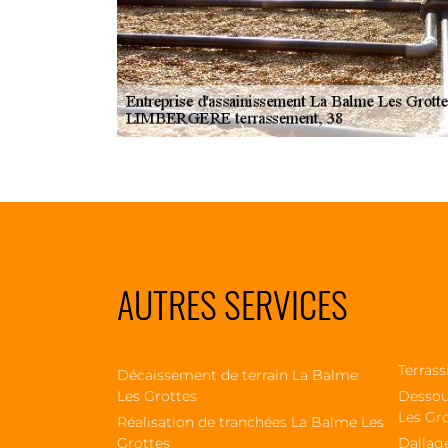
AUTRES SERVICES
Terrass
Décaissement de terrain La Balme
Les Grottes
Dessou
Les Gr
Réalisation de tranchées La Balme Les
Grottes
Dallag