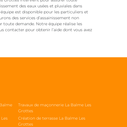
s Grottes intervient pour assurer toute
nissement des eaux usées et pluviales dans
uipe est disponible pour les particuliers et
ssurons des services d’assainissement non
ur toute demande. Notre équipe réalise les
ous contacter pour obtenir l’aide dont vous avez
 Balme
Travaux de maçonnerie La Balme Les
Grottes
 Les
Création de terrasse La Balme Les
Grottes