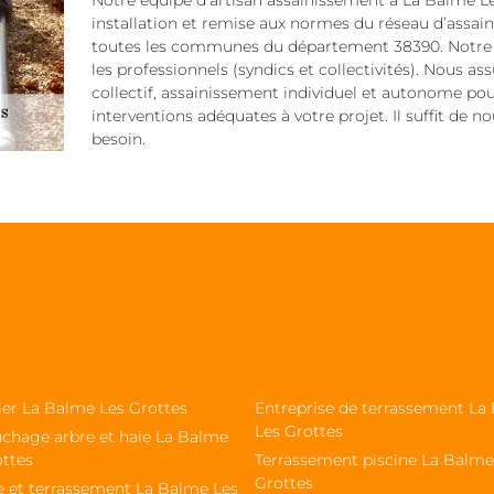
Notre équipe d’artisan assainissement à La Balme Le
installation et remise aux normes du réseau d’assai
toutes les communes du département 38390. Notre éq
les professionnels (syndics et collectivités). Nous a
collectif, assainissement individuel et autonome po
interventions adéquates à votre projet. Il suffit de n
besoin.
ier La Balme Les Grottes
Entreprise de terrassement La
Les Grottes
chage arbre et haie La Balme
ottes
Terrassement piscine La Balme
Grottes
e et terrassement La Balme Les