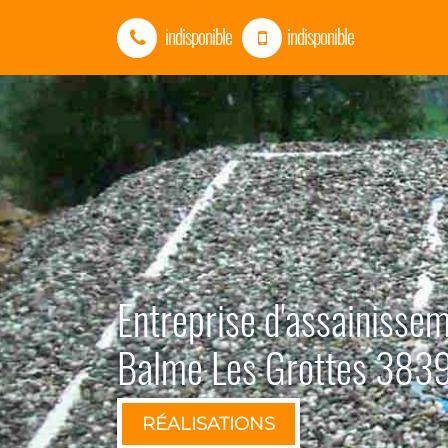
indisponible
indisponible
Entreprise d'assainisse
Balme Les Grottes 383
RÉALISATIONS