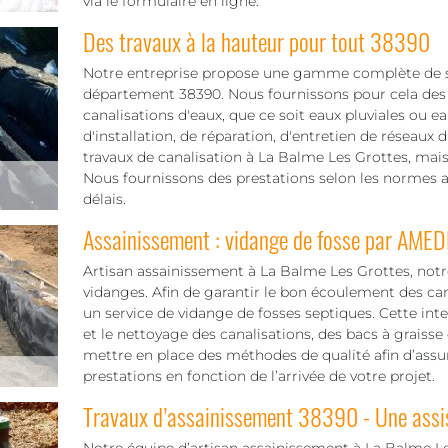
via le formulaire en ligne.
Des travaux à la hauteur pour tout 38390
Notre entreprise propose une gamme complète de se
département 38390. Nous fournissons pour cela des t
canalisations d'eaux, que ce soit eaux pluviales ou e
d'installation, de réparation, d'entretien de réseaux 
travaux de canalisation à La Balme Les Grottes, mai
Nous fournissons des prestations selon les normes av
délais.
Assainissement : vidange de fosse par AMED
Artisan assainissement à La Balme Les Grottes, notre
vidanges. Afin de garantir le bon écoulement des can
un service de vidange de fosses septiques. Cette i
et le nettoyage des canalisations, des bacs à graisse e
mettre en place des méthodes de qualité afin d’assur
prestations en fonction de l’arrivée de votre projet.
Travaux d’assainissement 38390 - Une assi