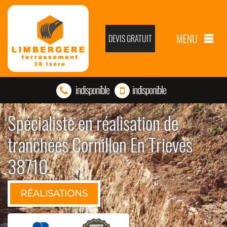
MENU
DEVIS GRATUIT
indisponible
indisponible
Spécialiste en réalisation de
tranchées Cornillon En Trieves
38710
RÉALISATIONS