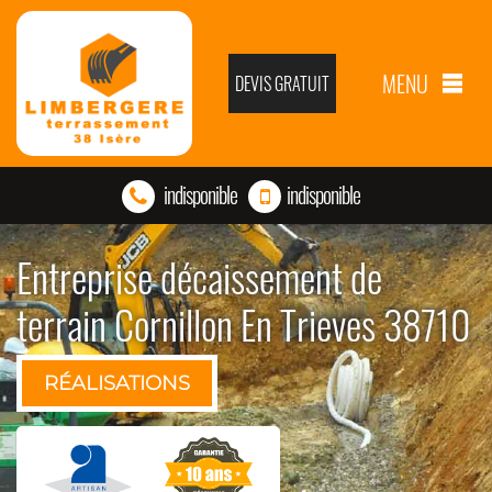
MENU
DEVIS GRATUIT
indisponible
indisponible
Entreprise décaissement de
terrain Cornillon En Trieves 38710
RÉALISATIONS