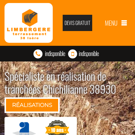
MENU
DEVIS GRATUIT
indisponible
indisponible
Spécialiste en réalisation de
tranchées Chichilianne 38930
RÉALISATIONS