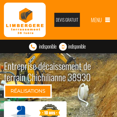
MENU
DEVIS GRATUIT
indisponible
indisponible
Entreprise décaissement de
terrain Chichilianne 38930
RÉALISATIONS