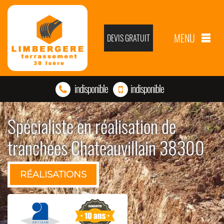
MENU
DEVIS GRATUIT
indisponible
indisponible
Spécialiste en réalisation de
tranchées Chateauvillain 38300
RÉALISATIONS