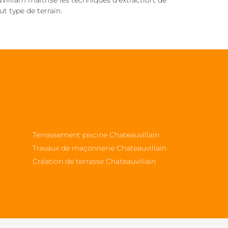
lliam maîtrise les techniques d’extraction, de
t type de terrain.
Terrassement piscine Chateauvillain
Travaux de maçonnerie Chateauvillain
Création de terrasse Chateauvillain