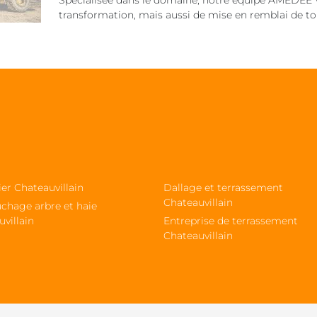
Spécialisée dans le domaine, notre équipe AMEDEE Wi
transformation, mais aussi de mise en remblai de tou
ier Chateauvillain
Dallage et terrassement
Chateauvillain
chage arbre et haie
villain
Entreprise de terrassement
Chateauvillain