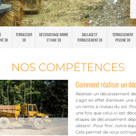
E
TERRASSIER
DESSOUCHAGE ARBRE
DALLAGE ET
TERRASSEMENT
ENT 38
38
ET HAIE 38
TERRASSEMENT 38
PISCINE 38
NOS COMPÉTENCES
Comment réaliser un dé
Réaliser un décaissement de 
s’agit en effet d’enlever une
un remis à niveau du sol. Po
une fois que celui-ci est déc
étapes de décaissement dépe
obtenir. Pour finir, notre éq
Cela permet de vous octroyer 