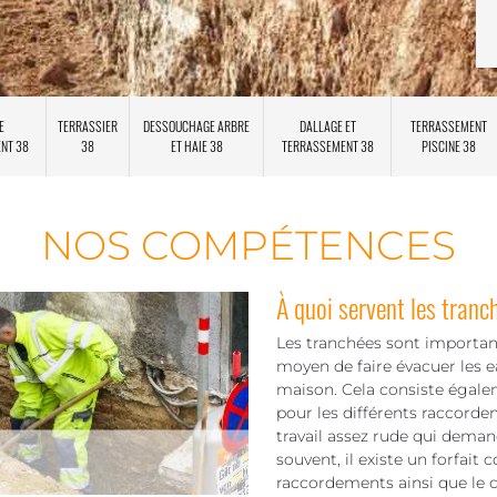
E
TERRASSIER
DESSOUCHAGE ARBRE
DALLAGE ET
TERRASSEMENT
ENT 38
38
ET HAIE 38
TERRASSEMENT 38
PISCINE 38
NOS COMPÉTENCES
À quoi servent les tranc
Les tranchées sont important
moyen de faire évacuer les ea
maison. Cela consiste égaleme
pour les différents raccordem
travail assez rude qui demand
souvent, il existe un forfait
raccordements ainsi que le 