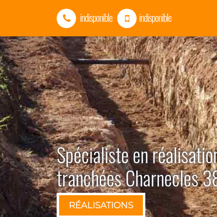
indisponible
indisponible
Spécialiste en réalisatio
tranchées Charnecles 
RÉALISATIONS