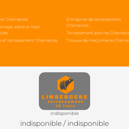
ier Charnecles
Entreprise de terrassement
Charnecles
chage arbre et haie
cles
Terrassement piscine Charnecl
e et terrassement Charnecles
Travaux de maçonnerie Charne
indisponible
indisponible
/
indisponible