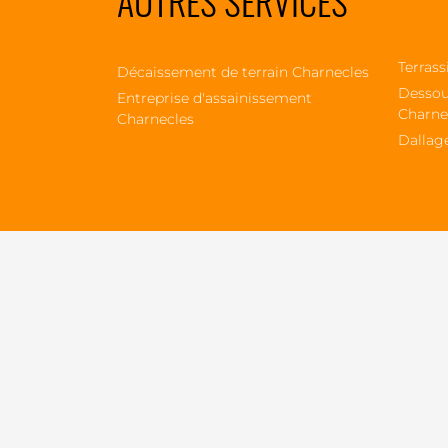
AUTRES SERVICES
Terrass
Décaissement de terrain Charnecles
Dessou
Entreprise d'assainissement
Charne
Charnecles
Dallag