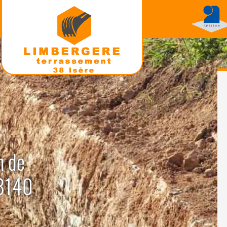
n de
38140