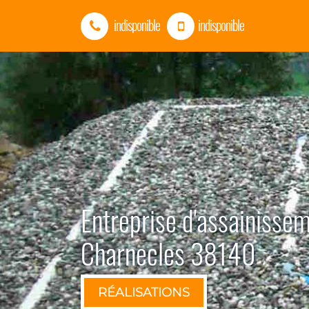
indisponible
indisponible
Entreprise d'assainisse
Charnecles 38140
RÉALISATIONS