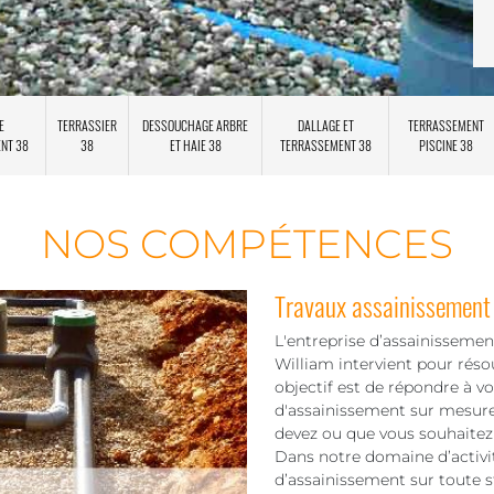
E
TERRASSIER
DESSOUCHAGE ARBRE
DALLAGE ET
TERRASSEMENT
ENT 38
38
ET HAIE 38
TERRASSEMENT 38
PISCINE 38
NOS COMPÉTENCES
Travaux assainissement 
L'entreprise d’assainisseme
William intervient pour réso
objectif est de répondre à vo
d'assainissement sur mesure.
devez ou que vous souhaitez 
Dans notre domaine d’activit
d’assainissement sur toute st