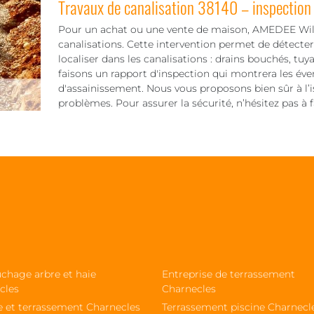
Travaux de canalisation 38140 – inspection
Pour un achat ou une vente de maison, AMEDEE Will
canalisations. Cette intervention permet de détecte
localiser dans les canalisations : drains bouchés, tuy
faisons un rapport d'inspection qui montrera les éve
d'assainissement. Nous vous proposons bien sûr à l’
problèmes. Pour assurer la sécurité, n’hésitez pas à 
chage arbre et haie
Entreprise de terrassement
cles
Charnecles
e et terrassement Charnecles
Terrassement piscine Charnecl