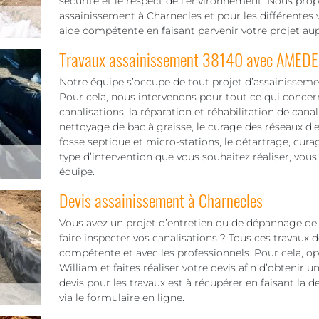
sécurité et le respect de l’environnement. Nous pr
assainissement à Charnecles et pour les différentes
aide compétente en faisant parvenir votre projet au
Travaux assainissement 38140 avec AMEDE
Notre équipe s’occupe de tout projet d’assainissemen
Pour cela, nous intervenons pour tout ce qui concerne 
canalisations, la réparation et réhabilitation de cana
nettoyage de bac à graisse, le curage des réseaux d’
fosse septique et micro-stations, le détartrage, cura
type d’intervention que vous souhaitez réaliser, vous
équipe.
Devis assainissement à Charnecles
Vous avez un projet d’entretien ou de dépannage de
faire inspecter vos canalisations ? Tous ces travaux
compétente et avec les professionnels. Pour cela, o
William et faites réaliser votre devis afin d’obtenir u
devis pour les travaux est à récupérer en faisant la
via le formulaire en ligne.