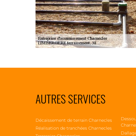
AUTRES SERVICES
Dessou
Décaissement de terrain Charnecles
Charne
Réalisation de tranchées Charnecles
Dallag