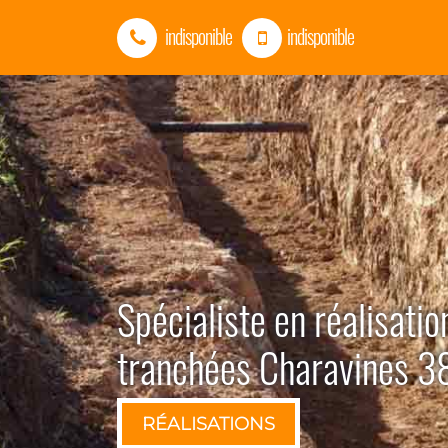
indisponible
indisponible
Spécialiste en réalisatio
tranchées Charavines 
RÉALISATIONS