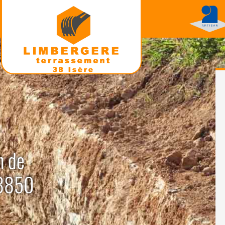
n de
38850