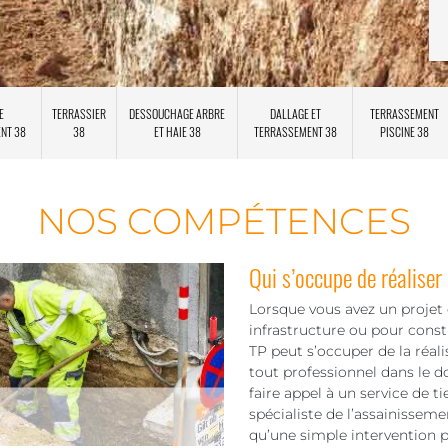
E
TERRASSIER
DESSOUCHAGE ARBRE
DALLAGE ET
TERRASSEMENT
ENT 38
38
ET HAIE 38
TERRASSEMENT 38
PISCINE 38
NOS COMPÉTENCES
Qui s’occupe de réaliser
Lorsque vous avez un projet d
infrastructure ou pour const
TP peut s’occuper de la réal
tout professionnel dans le 
faire appel à un service de 
spécialiste de l’assainissem
qu’une simple intervention p