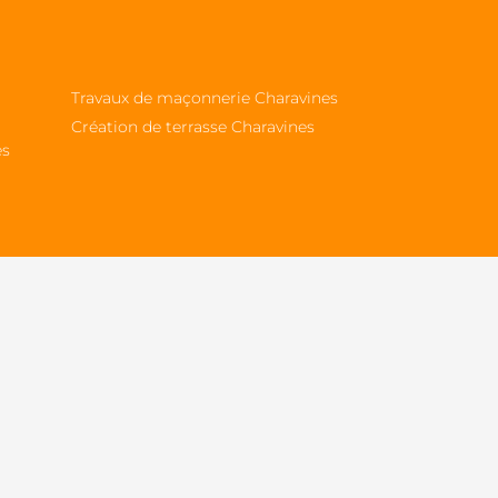
Travaux de maçonnerie Charavines
Création de terrasse Charavines
es