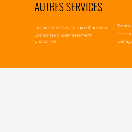
AUTRES SERVICES
Terrass
Décaissement de terrain Charavines
Dessou
Entreprise d'assainissement
Charavines
Dallag