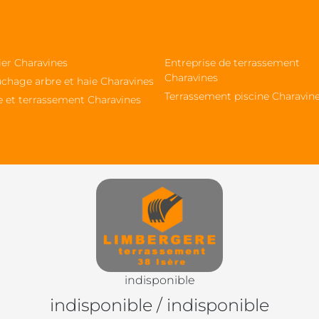
ier Charavines
Entreprise de terrassement
Charavines
chage arbre et haie Charavines
Terrassement piscine Charavin
e et terrassement Charavines
indisponible
indisponible
/
indisponible