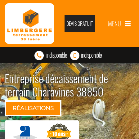
MENU
DEVIS GRATUIT
indisponible
indisponible
Entreprise décaissement de
terrain Charavines 38850
RÉALISATIONS