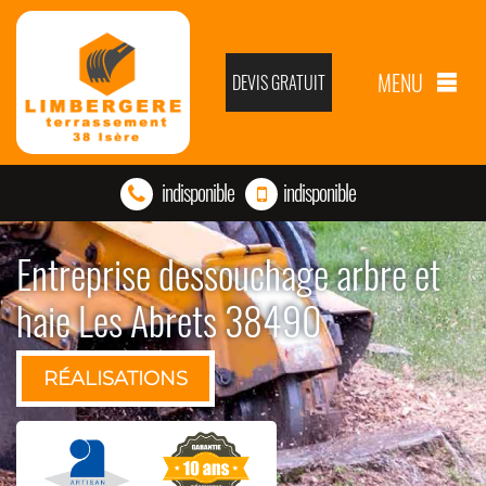
MENU
DEVIS GRATUIT
indisponible
indisponible
Entreprise dessouchage arbre et
haie Les Abrets 38490
RÉALISATIONS