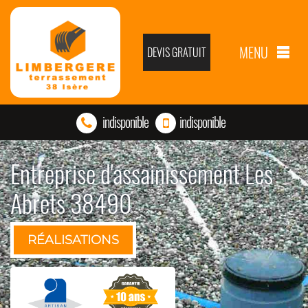
MENU
DEVIS GRATUIT
indisponible
indisponible
Entreprise d'assainissement Les
Abrets 38490
RÉALISATIONS