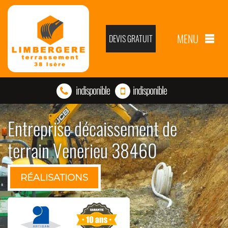
MENU
DEVIS GRATUIT
indisponible
indisponible
Entreprise décaissement de
terrain Venerieu 38460
RÉALISATIONS