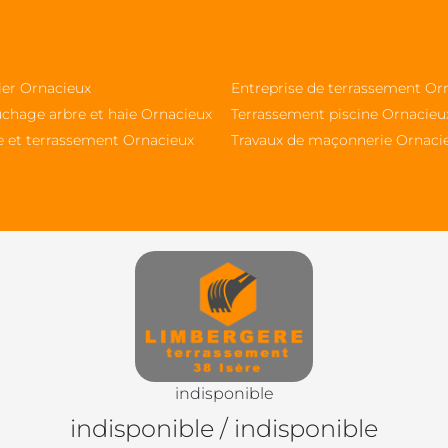
ier Ornacieux
Entreprise de terrassement Or
chage arbre et haie Ornacieux
Terrassement piscine Ornacieu
e et terrassement Ornacieux
Travaux de maçonnerie Ornaci
indisponible
indisponible
/
indisponible