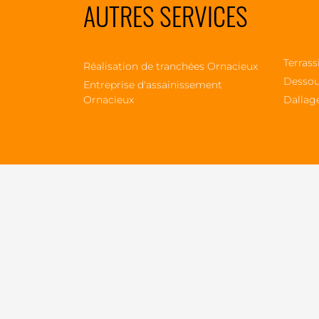
AUTRES SERVICES
Terrass
Réalisation de tranchées Ornacieux
Dessou
Entreprise d'assainissement
Ornacieux
Dallag