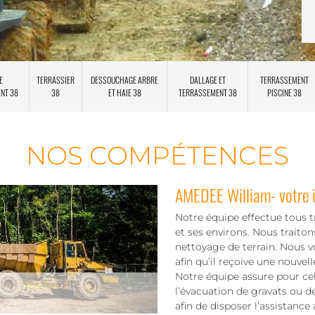
E
TERRASSIER
DESSOUCHAGE ARBRE
DALLAGE ET
TERRASSEMENT
ENT 38
38
ET HAIE 38
TERRASSEMENT 38
PISCINE 38
NOS COMPÉTENCES
AMEDEE William- votre 
Notre équipe effectue tous 
et ses environs. Nous traito
nettoyage de terrain. Nous v
afin qu’il reçoive une nouvel
Notre équipe assure pour cel
l’évacuation de gravats ou d
afin de disposer l’assistance