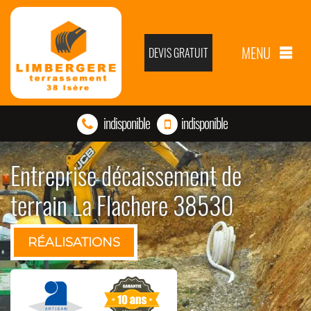
MENU
DEVIS GRATUIT
indisponible
indisponible
Entreprise décaissement de
terrain La Flachere 38530
RÉALISATIONS