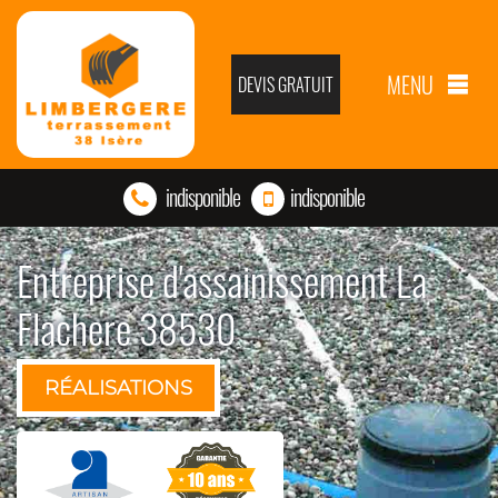
MENU
DEVIS GRATUIT
indisponible
indisponible
Entreprise d'assainissement La
Flachere 38530
RÉALISATIONS