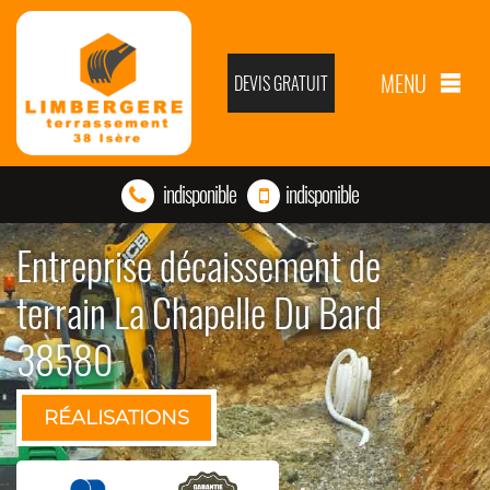
MENU
DEVIS GRATUIT
indisponible
indisponible
Entreprise décaissement de
terrain La Chapelle Du Bard
38580
RÉALISATIONS