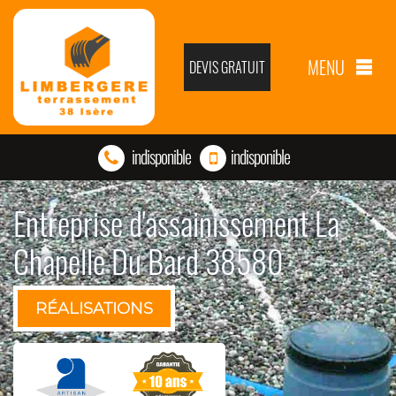
MENU
DEVIS GRATUIT
indisponible
indisponible
Entreprise d'assainissement La
Chapelle Du Bard 38580
RÉALISATIONS