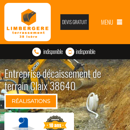
MENU
DEVIS GRATUIT
indisponible
indisponible
Entreprise décaissement de
terrain Claix 38640
RÉALISATIONS