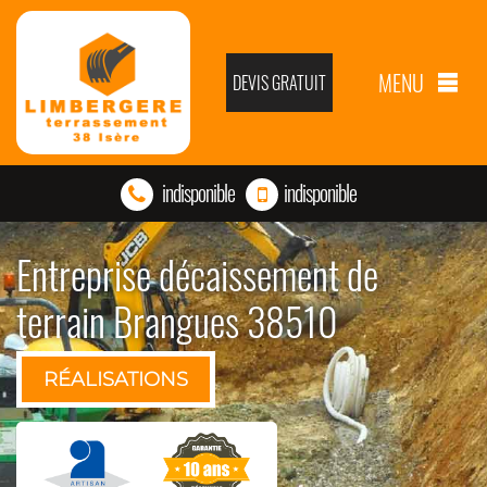
MENU
DEVIS GRATUIT
indisponible
indisponible
Entreprise décaissement de
terrain Brangues 38510
RÉALISATIONS