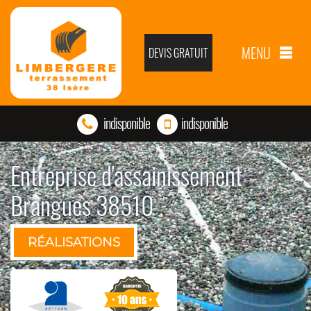
MENU
DEVIS GRATUIT
indisponible
indisponible
Entreprise d'assainissement
Brangues 38510
RÉALISATIONS