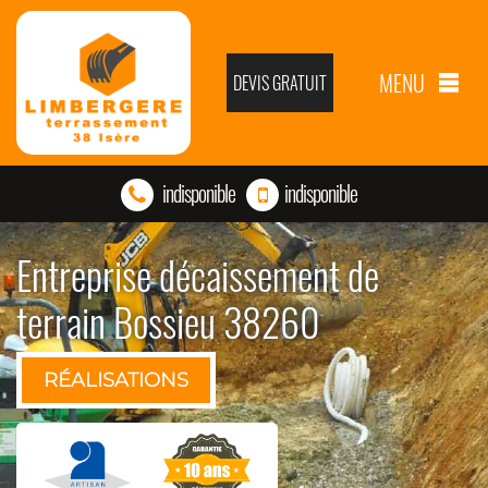
MENU
DEVIS GRATUIT
indisponible
indisponible
Entreprise décaissement de
terrain Bossieu 38260
RÉALISATIONS