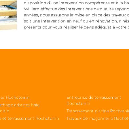
disposition d’une intervention compétente et à la 
William effectue des interventions de qualité réponda
années, nous assurons la mise en place des travaux d
soit une intervention en neuf ou en rénovation, n’h
présents pour vous réaliser le devis adéquat à votre p
ier Rochetoirin
Entreprise de terrassement
Rochetoirin
chage arbre et haie
oirin
Terrassement piscine Rochetoi
e et terrassement Rochetoirin
Travaux de maçonnerie Rochet