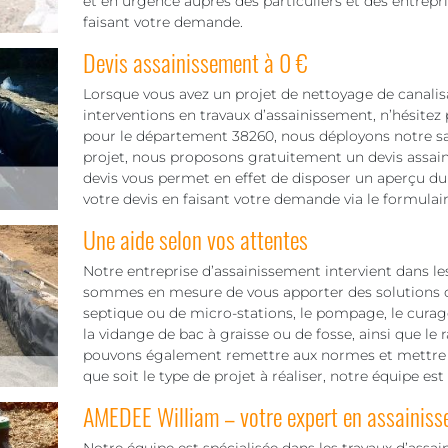
et en urgence auprès des particuliers et des entrep
faisant votre demande.
Devis assainissement à 0 €
Lorsque vous avez un projet de nettoyage de canalis
interventions en travaux d’assainissement, n’hésitez p
pour le département 38260, nous déployons notre sa
projet, nous proposons gratuitement un devis assai
devis vous permet en effet de disposer un aperçu du t
votre devis en faisant votre demande via le formula
Une aide selon vos attentes
Notre entreprise d’assainissement intervient dans les
sommes en mesure de vous apporter des solutions c
septique ou de micro-stations, le pompage, le curage
la vidange de bac à graisse ou de fosse, ainsi que le
pouvons également remettre aux normes et mettre e
que soit le type de projet à réaliser, notre équipe est
AMEDEE William – votre expert en assainis