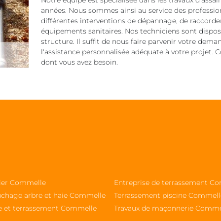
Notre équipe est spécialisée dans les travaux d’ass
années. Nous sommes ainsi au service des professionn
différentes interventions de dépannage, de raccord
équipements sanitaires. Nos techniciens sont disposé
structure. Il suffit de nous faire parvenir votre dem
l‘assistance personnalisée adéquate à votre projet.
dont vous avez besoin.
sier Commelle
Entreprise de terrassement C
chage arbre et haie Commelle
Terrassement piscine Commell
e et terrassement Commelle
Travaux de maçonnerie Comme