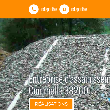
indisponible
indisponible
Entreprise d'assainisse
Commelle 38260
RÉALISATIONS