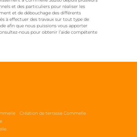
ainissement à Commelle 38260 depuis plusieurs
els et des particuliers pour réaliser les
ement et de débouchage des différents
s à effectuer des travaux sur tout type de
ande afin que nous puissions vous apporter
 Consultez-nous pour obtenir l’aide compétente
ommelle
Création de terrasse Commelle
e
lle