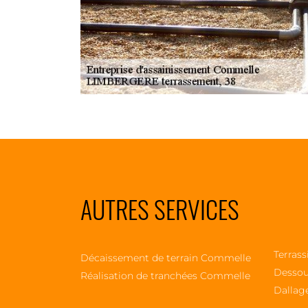
AUTRES SERVICES
Terras
Décaissement de terrain Commelle
Dessou
Réalisation de tranchées Commelle
Dallag