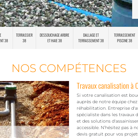
E
TERRASSIER
DESSOUCHAGE ARBRE
DALLAGE ET
TERRASSEMENT
ENT 38
38
ET HAIE 38
TERRASSEMENT 38
PISCINE 38
NOS COMPÉTENCES
Travaux canalisation à
Si votre canalisation est 
auprès de notre équipe chez
réhabilitation. Entreprise d
spécialiste dans les travaux
et des solutions d'assainisse
accessible. N’hésitez pas à 
devis gratuit pour vos proje