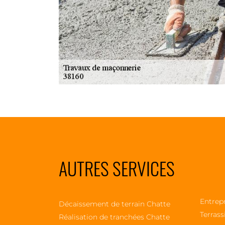
AUTRES SERVICES
Entrep
Décaissement de terrain Chatte
Terrass
Réalisation de tranchées Chatte