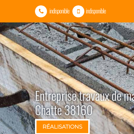
indisponible
indisponible
Entreprise travaux de m
Chatte 38160
RÉALISATIONS