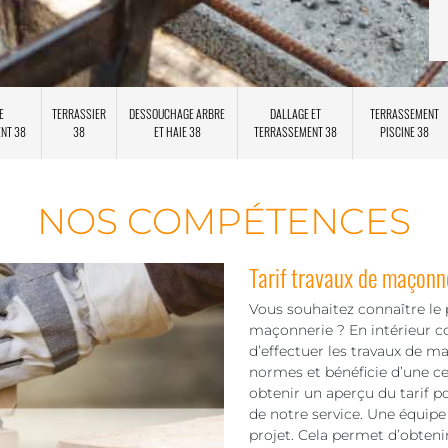
E
TERRASSIER
DESSOUCHAGE ARBRE
DALLAGE ET
TERRASSEMENT
ENT 38
38
ET HAIE 38
TERRASSEMENT 38
PISCINE 38
NOS COMPÉTENCES
Tarif travaux de maçonn
Vous souhaitez connaître le p
maçonnerie ? En intérieur 
d’effectuer les travaux de ma
normes et bénéficie d’une cer
obtenir un aperçu du tarif p
de notre service. Une équip
projet. Cela permet d’obtenir