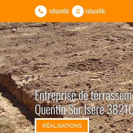
indisponible
indisponible
Entreprise de terrassem
Quentin Sur Isere 3821
RÉALISATIONS