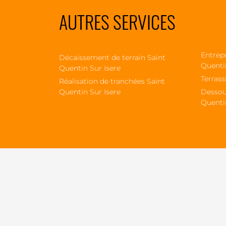
AUTRES SERVICES
Entrepr
Décaissement de terrain Saint
Quenti
Quentin Sur Isere
Terrass
Réalisation de tranchées Saint
Quentin Sur Isere
Dessou
Quenti