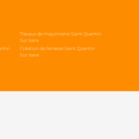
Travaux de maçonnerie Saint Quentin
Sur Isere
entin
Création de terrasse Saint Quentin
Sur Isere