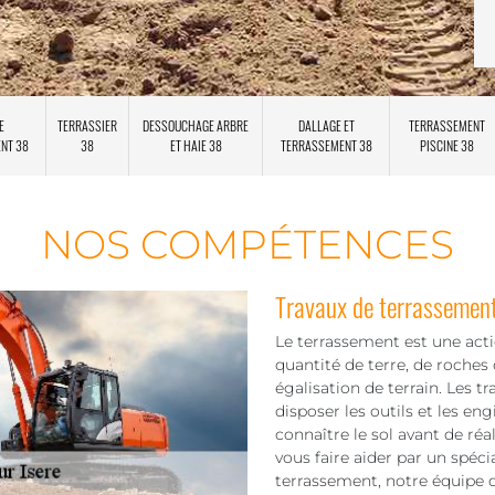
E
TERRASSIER
DESSOUCHAGE ARBRE
DALLAGE ET
TERRASSEMENT
ENT 38
38
ET HAIE 38
TERRASSEMENT 38
PISCINE 38
NOS COMPÉTENCES
Travaux de terrassement
Le terrassement est une acti
quantité de terre, de roches
égalisation de terrain. Les 
disposer les outils et les en
connaître le sol avant de réal
vous faire aider par un spéci
terrassement, notre équipe d