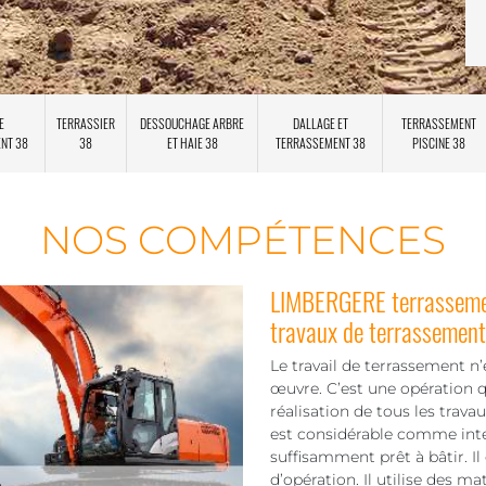
E
TERRASSIER
DESSOUCHAGE ARBRE
DALLAGE ET
TERRASSEMENT
ENT 38
38
ET HAIE 38
TERRASSEMENT 38
PISCINE 38
NOS COMPÉTENCES
LIMBERGERE terrassemen
travaux de terrassement
Le travail de terrassement n
œuvre. C’est une opération q
réalisation de tous les trava
est considérable comme inter
suffisamment prêt à bâtir. Il
d’opération. Il utilise des m