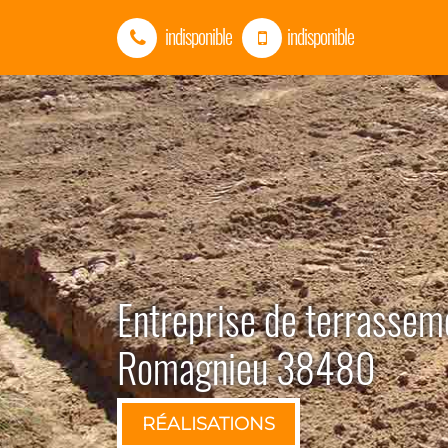
indisponible
indisponible
Entreprise de terrassem
Romagnieu 38480
RÉALISATIONS