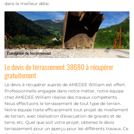
dans le meilleur délai.
Le devis de terrassement 38680 à récupérer
gratuitement
Le devis à récupérer auprès de AMEDEE William est offert.
Professionnelle engagée dans notre métier, notre équipe
chez AMEDEE William réalise des travaux compétents.
Nous effectuons le terrassement de tout type de terrain.
Notre équipe traite efficacement tout projet de nivellement
de terrain, avec réalisation d’évacuation de gravats et de
terre, etc. Quel que soit votre projet, obtenez le devis
terrassement pour un aperçu pour les différents travaux. Ce